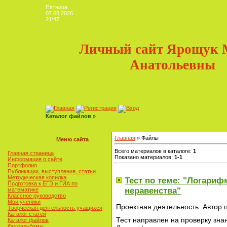
Пятница
07.08.2026
21:47
Личный сайт Ярощук 
Анатольевны
Каталог файлов »
Главная
»
Файлы
Меню сайта
Всего материалов в каталоге
:
1
Главная страница
Показано материалов
:
1-1
Информация о сайте
Портфолио
Публикации, выступления, статьи
Методическая копилка
Тест по теме: "Логари
Подготовка к ЕГЭ и ГИА по
неравенства"
математике
Классное руководство
Мои ученики
Проектная деятельность. Автор 
Творческая деятельность учащихся
Каталог статей
Тест направлен на проверку зна
Каталог файлов
Фотоальбомы