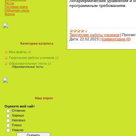
Логарифмические уравнения и н
Тесты
программным требованиям.
Гостевая книга
Обратная связь
Форум
Творческие работы учеников
|
Просмо
Дата:
22.02.2023
|
Комментарии (0)
Категории каталога
Мои файлы
[0]
Творческие работы учеников
[1]
Образовательные тесты
[0]
Образовательные тесты
Наш опрос
Оцените мой сайт
Отлично
Хорошо
Неплохо
Плохо
Ужасно