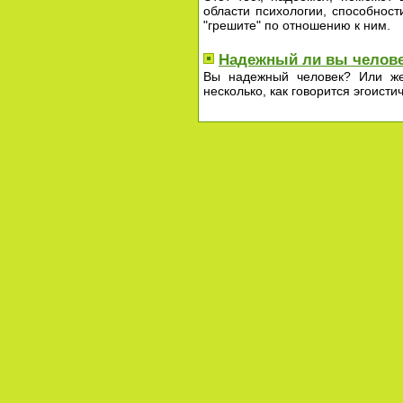
области психологии, способнос
"грешите" по отношению к ним.
Надежный ли вы челов
Вы надежный человек? Или же
несколько, как говорится эгоисти