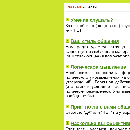
Главная
»
Тесты
Умение слушать?
Как вы обычно (чаще всего) слу
или НЕТ.
Ваш стиль общения
Нам редко удается взглянуть
существует излюбленная манера
Ваш стиль общения поможет опре
Логическое мышление
Необходимо определить фор
логического умозаключения на 
утверждений). Реальная действ
(это немного усложняет тест, по
логически безупречно). Учитыва
вообще не быть!
Приятно ли с вами общ
Ответьте "ДА" или "НЕТ" на утве
Насколько вы обьекти
Этот тест, надеемся, поможет 