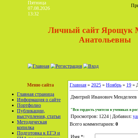
Пятница
Пр
07.08.2026
13:32
Личный сайт Ярощук 
Анатольевны
Меню сайта
Главная
»
2025
»
Ноябрь
»
19
» 
Главная страница
Дмитрий Иванович Менделеев
Информация о сайте
Портфолио
"Вся гордость учителя в учениках в ро
Публикации,
выступления, статьи
Просмотров: 1224 | Добавил:
ya
Методическая
Всего комментариев:
0
копилка
Подготовка к ЕГЭ и
Имя *: